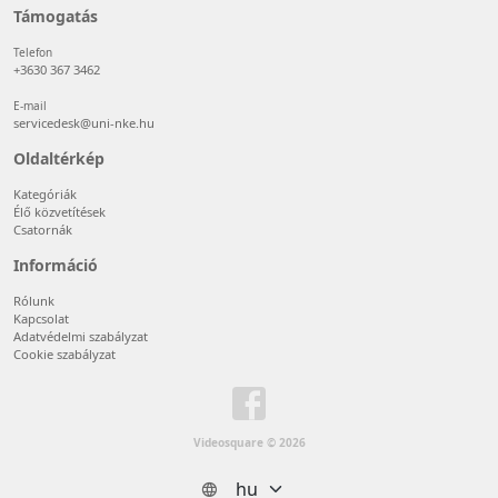
Támogatás
Telefon
+3630 367 3462
E-mail
servicedesk@uni-nke.hu
Oldaltérkép
Kategóriák
Élő közvetítések
Csatornák
Információ
Rólunk
Kapcsolat
Adatvédelmi szabályzat
Cookie szabályzat
Videosquare © 2026