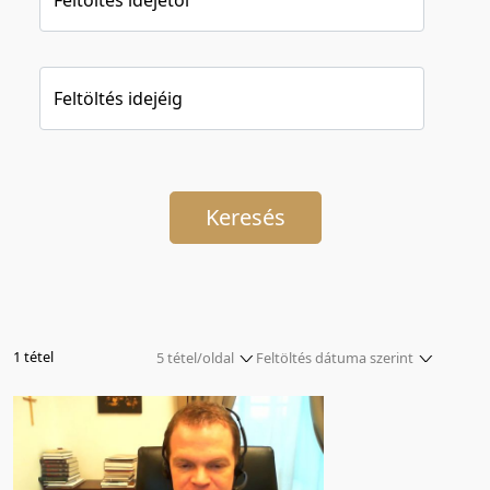
Feltöltés idejéig
Keresés
1 tétel
5 tétel/oldal
Feltöltés dátuma szerint
5 tétel/oldal
Relevancia szerint
10 tétel/oldal
Kezdés/felvétel dátuma szerint
20 tétel/oldal
Kezdés/felvétel dátuma szerint