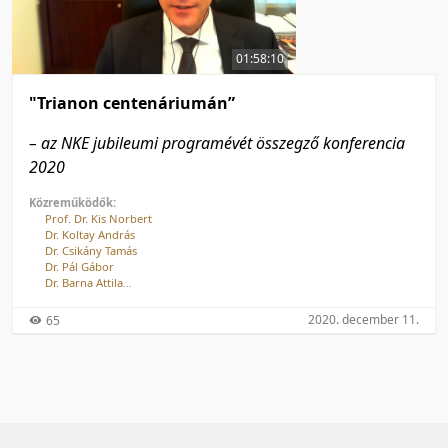
50 tétel/oldal
Feltöltés dátuma szerint
100 tétel/oldal
Feltöltés dátuma szerint
01:58:10
Utolsó módosítás szerint
Utolsó módosítás szerint
"Trianon centenáriumán”
– az NKE jubileumi programévét összegző konferencia
2020
Közreműködők:
Prof. Dr. Kis Norbert
Dr. Koltay András
Dr. Csikány Tamás
Dr. Pál Gábor
Dr. Barna Attila
Dr. Töll László
Csengei Zoltán
2020. december 11.
65
Hargitai Zsolt
Prof. Dr. Szakály Sándor