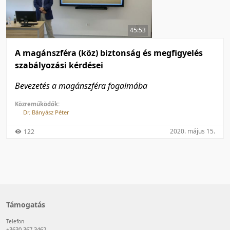
50 tétel/oldal
Feltöltés dátuma szerint
100 tétel/oldal
Feltöltés dátuma szerint
45:53
Utolsó módosítás szerint
Utolsó módosítás szerint
A magánszféra (köz) biztonság és megfigyelés
szabályozási kérdései
Bevezetés a magánszféra fogalmába
Közreműködők:
Dr. Bányász Péter
2020. május 15.
122
Támogatás
Telefon
+3630 367 3462