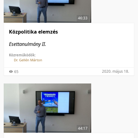
50 tétel/oldal
Feltöltés dátuma szerint
100 tétel/oldal
Feltöltés dátuma szerint
46:33
Utolsó módosítás szerint
Utolsó módosítás szerint
Közpolitika elemzés
Esettanulmány II.
Közreműködők:
Dr. Gellén Márton
2020. május 18.
65
44:17