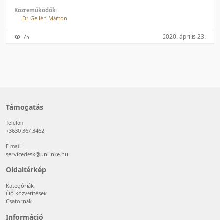
Közreműködők:
Dr. Gellén Márton
2020. április 23.
75
Támogatás
Telefon
+3630 367 3462
E-mail
servicedesk@uni-nke.hu
Oldaltérkép
Kategóriák
Élő közvetítések
Csatornák
Információ