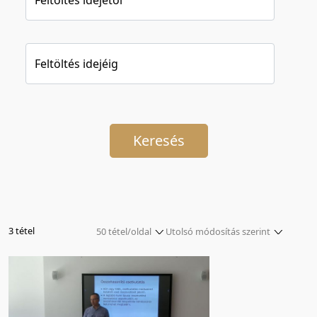
Feltöltés idejéig
Keresés
3 tétel
50 tétel/oldal
Utolsó módosítás szerint
5 tétel/oldal
Relevancia szerint
10 tétel/oldal
Kezdés/felvétel dátuma szerint
20 tétel/oldal
Kezdés/felvétel dátuma szerint