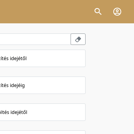
ítés idejétől
ítés idejéig
öltés idejétől