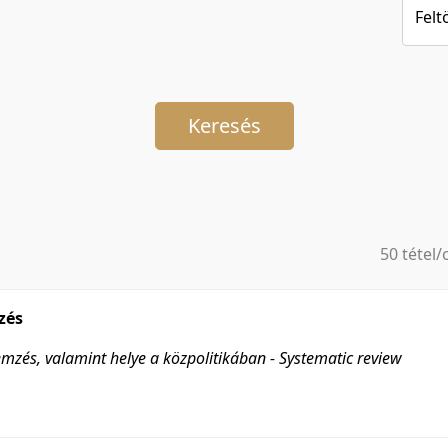
Felt
Keresés
50 tétel/
5 tétel/o
10 tétel/
zés
20 tétel/
emzés, valamint helye a közpolitikában - Systematic review
50 tétel/
100 tétel