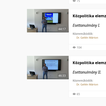
75
Közpolitika elem
Esettanulmány I.
44:17
Közreműködők:
Dr. Gellén Márton
104
Közpolitika elem
Esettanulmány II.
46:33
Közreműködők:
Dr. Gellén Márton
65