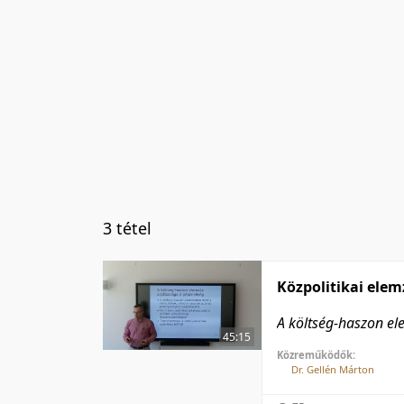
3 tétel
Közpolitikai elem
A költség-haszon el
45:15
Közreműködők:
Dr. Gellén Márton