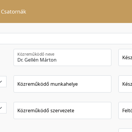
Csatornák
Közreműködő neve
Kész
Közreműködő munkahelye
Kész
Közreműködő szervezete
Felt