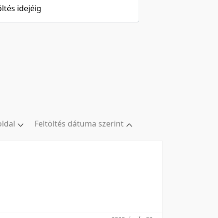
öltés idejéig
oldal
Feltöltés dátuma szerint
ldal
Relevancia szerint
oldal
Kezdés/felvétel dátuma szerint
oldal
Kezdés/felvétel dátuma szerint
oldal
Feltöltés dátuma szerint
/oldal
Feltöltés dátuma szerint
Utolsó módosítás szerint