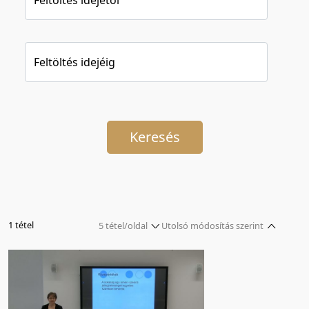
Feltöltés idejéig
Keresés
1 tétel
5 tétel/oldal
Utolsó módosítás szerint
5 tétel/oldal
Relevancia szerint
10 tétel/oldal
Kezdés/felvétel dátuma szerint
20 tétel/oldal
Kezdés/felvétel dátuma szerint