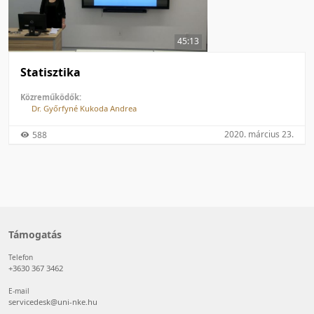
50 tétel/oldal
Feltöltés dátuma szerint
100 tétel/oldal
Feltöltés dátuma szerint
45:13
Utolsó módosítás szerint
Utolsó módosítás szerint
Statisztika
Közreműködők:
Dr. Győrfyné Kukoda Andrea
2020. március 23.
588
Támogatás
Telefon
+3630 367 3462
E-mail
servicedesk@uni-nke.hu