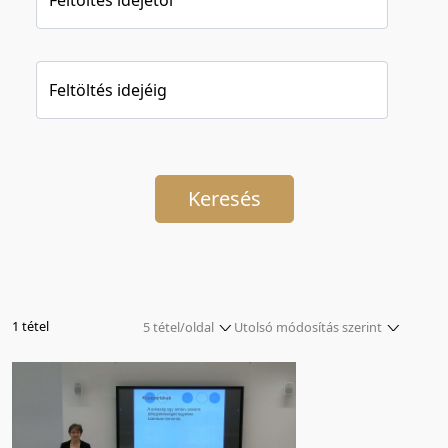
Feltöltés idejéig
Keresés
1 tétel
5 tétel/oldal
Utolsó módosítás szerint
5 tétel/oldal
Relevancia szerint
10 tétel/oldal
Kezdés/felvétel dátuma szerint
20 tétel/oldal
Kezdés/felvétel dátuma szerint