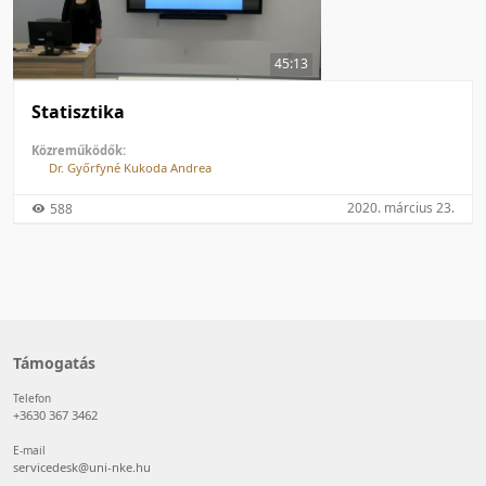
50 tétel/oldal
Feltöltés dátuma szerint
100 tétel/oldal
Feltöltés dátuma szerint
45:13
Utolsó módosítás szerint
Utolsó módosítás szerint
Statisztika
Közreműködők:
Dr. Győrfyné Kukoda Andrea
2020. március 23.
588
Támogatás
Telefon
+3630 367 3462
E-mail
servicedesk@uni-nke.hu