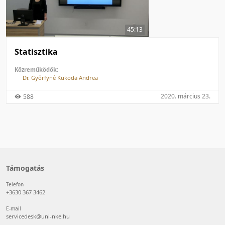
50 tétel/oldal
Feltöltés dátuma szerint
100 tétel/oldal
Feltöltés dátuma szerint
45:13
Utolsó módosítás szerint
Utolsó módosítás szerint
Statisztika
Közreműködők:
Dr. Győrfyné Kukoda Andrea
2020. március 23.
588
Támogatás
Telefon
+3630 367 3462
E-mail
servicedesk@uni-nke.hu