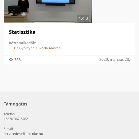
50 tétel/oldal
Feltöltés dátuma szerint
100 tétel/oldal
Feltöltés dátuma szerint
45:13
Utolsó módosítás szerint
Utolsó módosítás szerint
Statisztika
Közreműködők:
Dr. Győrfyné Kukoda Andrea
2020. március 23.
588
Támogatás
Telefon
+3630 367 3462
E-mail
servicedesk@uni-nke.hu