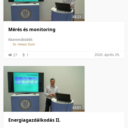
50 tétel/oldal
Feltöltés dátuma szerint
100 tétel/oldal
Feltöltés dátuma szerint
48:23
Utolsó módosítás szerint
Utolsó módosítás szerint
Mérés és monitoring
Közreműködők:
Dr. Hetesi Zsolt
2020. április 29.
27
1
43:01
Energiagazdálkodás II.