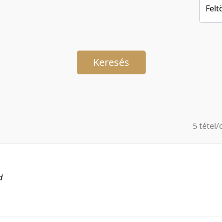
Felt
Keresés
5 tétel/
5 tétel/
10 tétel
20 tétel
d
50 tétel
100 téte