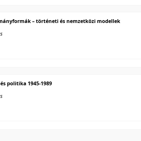
rmányformák – történeti és nemzetközi modellek
ás
és politika 1945-1989
ás