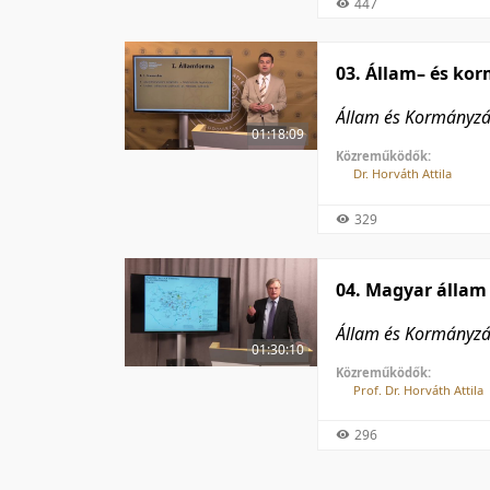
447
03. Állam– és ko
Állam és Kormányz
01:18:09
Közreműködők:
Dr. Horváth Attila
329
04. Magyar állam 
Állam és Kormányz
01:30:10
Közreműködők:
Prof. Dr. Horváth Attila
296