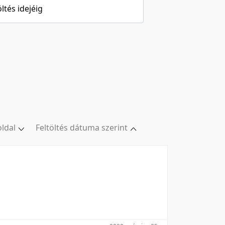
öltés idejéig
oldal
Feltöltés dátuma szerint
oldal
Relevancia szerint
/oldal
Kezdés/felvétel dátuma szerint
/oldal
Kezdés/felvétel dátuma szerint
/oldal
Feltöltés dátuma szerint
l/oldal
Feltöltés dátuma szerint
Utolsó módosítás szerint