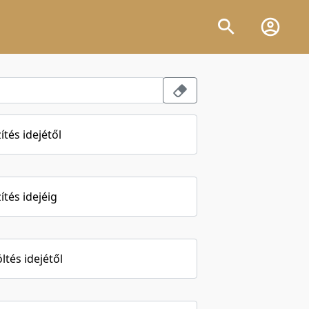
ítés idejétől
ítés idejéig
öltés idejétől