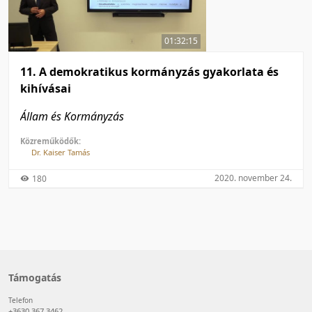
50 tétel/oldal
Feltöltés dátuma szerint
100 tétel/oldal
Feltöltés dátuma szerint
01:32:15
Utolsó módosítás szerint
Utolsó módosítás szerint
11. A demokratikus kormányzás gyakorlata és
kihívásai
Állam és Kormányzás
Közreműködők:
Dr. Kaiser Tamás
2020. november 24.
180
Támogatás
Telefon
+3630 367 3462