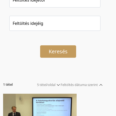
Feltöltés idejéig
Keresés
1 tétel
5 tétel/oldal
Feltöltés dátuma szerint
5 tétel/oldal
Relevancia szerint
10 tétel/oldal
Kezdés/felvétel dátuma szerint
20 tétel/oldal
Kezdés/felvétel dátuma szerint