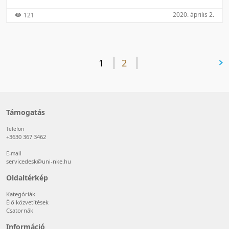
2020. április 2.
121
1
2
következő oldal
Támogatás
Telefon
+3630 367 3462
E-mail
servicedesk@uni-nke.hu
Oldaltérkép
Kategóriák
Élő közvetítések
Csatornák
Információ