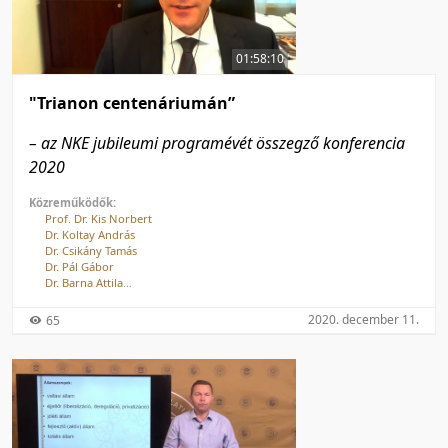
50 tétel/oldal
Feltöltés dátuma szerint
100 tétel/oldal
Feltöltés dátuma szerint
01:58:10
Utolsó módosítás szerint
Utolsó módosítás szerint
"Trianon centenáriumán”
– az NKE jubileumi programévét összegző konferencia
2020
Közreműködők:
Prof. Dr. Kis Norbert
Dr. Koltay András
Dr. Csikány Tamás
Dr. Pál Gábor
Dr. Barna Attila
Dr. Töll László
Csengei Zoltán
2020. december 11.
65
Hargitai Zsolt
Prof. Dr. Szakály Sándor