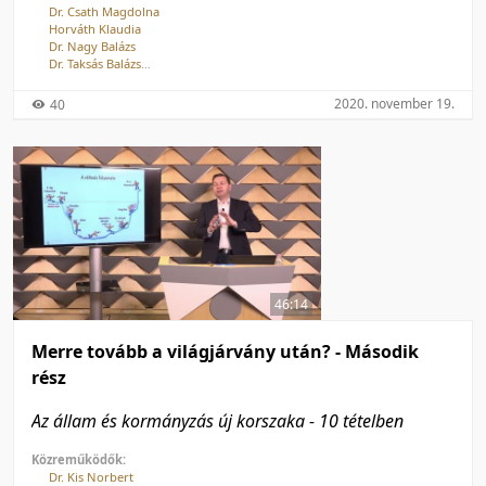
Dr. Csath Magdolna
Horváth Klaudia
Dr. Nagy Balázs
Dr. Taksás Balázs
Dr. Kőrösi Csaba
Krakkó Ákos
2020. november 19.
40
46:14
Merre tovább a világjárvány után? - Második
rész
Az állam és kormányzás új korszaka - 10 tételben
Közreműködők:
Dr. Kis Norbert