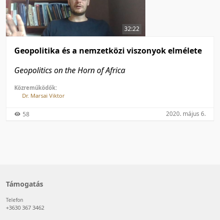
50 tétel/oldal
Feltöltés dátuma szerint
100 tétel/oldal
Feltöltés dátuma szerint
32:22
Utolsó módosítás szerint
Utolsó módosítás szerint
Geopolitika és a nemzetközi viszonyok elmélete
Geopolitics on the Horn of Africa
Közreműködők:
Dr. Marsai Viktor
2020. május 6.
58
Támogatás
Telefon
+3630 367 3462