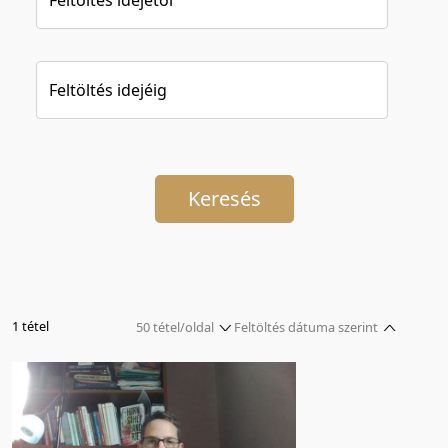
Feltöltés idejéig
Keresés
1 tétel
50 tétel/oldal
Feltöltés dátuma szerint
5 tétel/oldal
Relevancia szerint
10 tétel/oldal
Kezdés/felvétel dátuma szerint
20 tétel/oldal
Kezdés/felvétel dátuma szerint