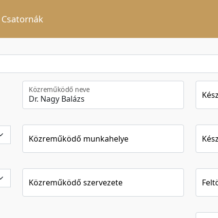
Csatornák
Közreműködő neve
Kész
Közreműködő munkahelye
Kész
Közreműködő szervezete
Felt