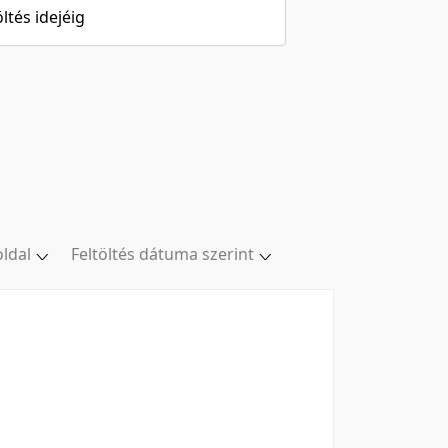
öltés idejéig
oldal
Feltöltés dátuma szerint
oldal
Relevancia szerint
/oldal
Kezdés/felvétel dátuma szerint
/oldal
Kezdés/felvétel dátuma szerint
/oldal
Feltöltés dátuma szerint
l/oldal
Feltöltés dátuma szerint
Utolsó módosítás szerint