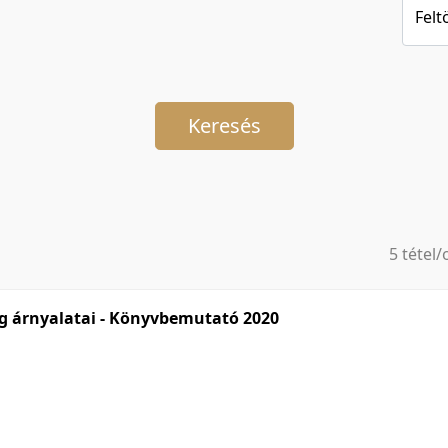
Felt
Keresés
5 tétel/
5 tétel/
10 tétel
g árnyalatai - Könyvbemutató 2020
20 tétel
50 tétel
100 téte