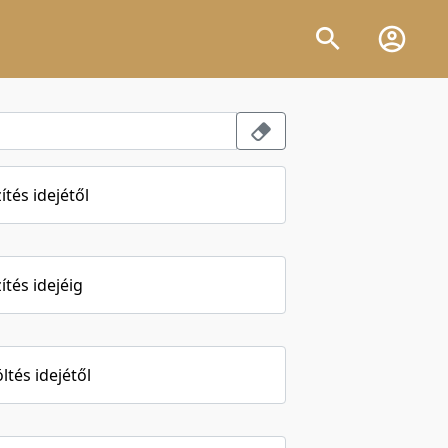
ítés idejétől
ítés idejéig
öltés idejétől