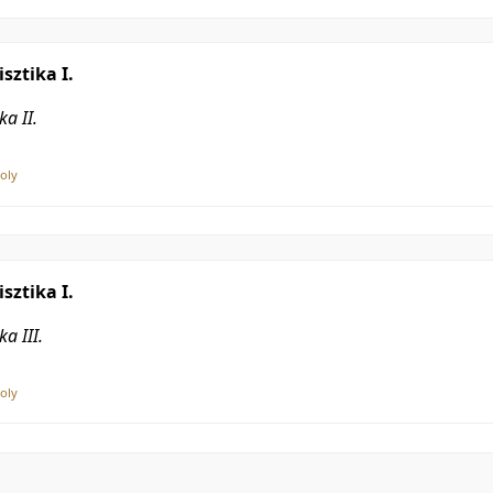
sztika I.
ka II.
oly
sztika I.
ka III.
oly