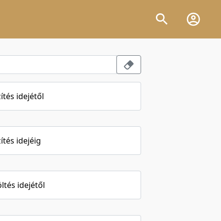
ítés idejétől
ítés idejéig
öltés idejétől