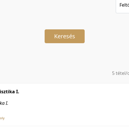
Felt
Keresés
5 tétel/
5 tétel/
10 tétel
sztika I.
20 tétel
ka I.
50 tétel
100 téte
oly