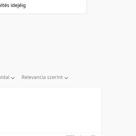
öltés idejéig
oldal
Relevancia szerint
oldal
Relevancia szerint
/oldal
Kezdés/felvétel dátuma szerint
/oldal
Kezdés/felvétel dátuma szerint
/oldal
Feltöltés dátuma szerint
l/oldal
Feltöltés dátuma szerint
Utolsó módosítás szerint