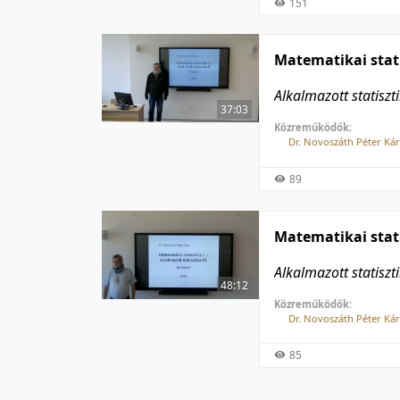
151
Matematikai stati
Alkalmazott statiszti
37:03
Közreműködők:
Dr. Novoszáth Péter Kár
89
Matematikai stati
Alkalmazott statiszti
48:12
Közreműködők:
Dr. Novoszáth Péter Kár
85