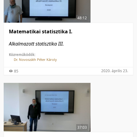
50 tétel/oldal
Feltöltés dátuma szerint
100 tétel/oldal
Feltöltés dátuma szerint
48:12
Utolsó módosítás szerint
Utolsó módosítás szerint
Matematikai statisztika I.
Alkalmazott statisztika III.
Közreműködők:
Dr. Novoszáth Péter Károly
2020. április 23.
85
37:03