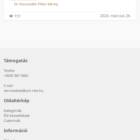
Dr. Novoszáth Péter Károly
2020. március 26.
151
Támogatás
Telefon
+3630 367 3462
E-mail
servicedesk@uni-nke.hu
Oldaltérkép
Kategóriák
Élő közvetítések
Csatornák
Információ