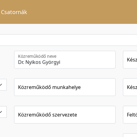
Csatornák
Közreműködő neve
Kész
Közreműködő munkahelye
Kész
Közreműködő szervezete
Felt