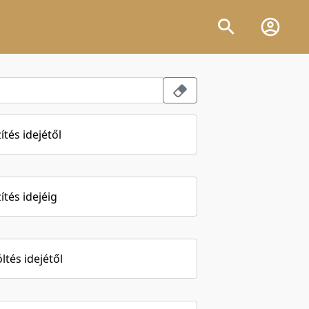
ítés idejétől
ítés idejéig
öltés idejétől