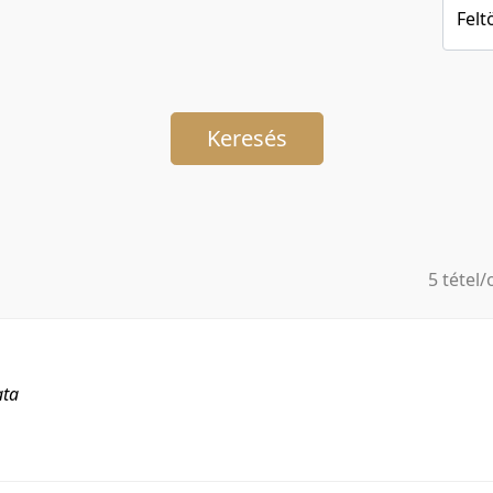
Felt
Keresés
5 tétel/
5 tétel/
10 tétel
20 tétel
ata
50 tétel
100 téte