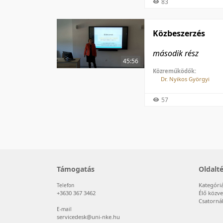
83
Közbeszerzés
második rész
45:56
Közreműködők:
Dr. Nyikos Györgyi
57
Támogatás
Oldalt
Kategóri
Telefon
+3630 367 3462
Élő közve
Csatorná
E-mail
servicedesk@uni-nke.hu