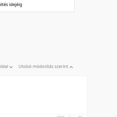
öltés idejéig
oldal
Utolsó módosítás szerint
oldal
Relevancia szerint
/oldal
Kezdés/felvétel dátuma szerint
/oldal
Kezdés/felvétel dátuma szerint
/oldal
Feltöltés dátuma szerint
l/oldal
Feltöltés dátuma szerint
Utolsó módosítás szerint