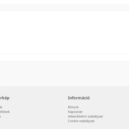
érkép
Információ
ák
Rólunk
títések
Kapcsolat
k
Adatvédelmi szabályzat
Cookie szabályzat