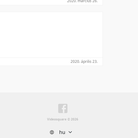
2020. március 26.
Utolsó módosítás szerint
2020. április 23.
Videosquare © 2026