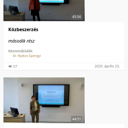
50 tétel/oldal
Feltöltés dátuma szerint
100 tétel/oldal
Feltöltés dátuma szerint
45:56
Utolsó módosítás szerint
Utolsó módosítás szerint
Közbeszerzés
második rész
Közreműködők:
Dr. Nyikos Györgyi
2020. április 23.
57
44:51