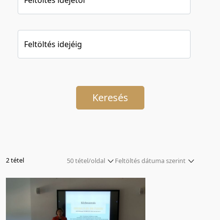
Feltöltés idejéig
Keresés
2 tétel
50 tétel/oldal
Feltöltés dátuma szerint
5 tétel/oldal
Relevancia szerint
10 tétel/oldal
Kezdés/felvétel dátuma szerint
20 tétel/oldal
Kezdés/felvétel dátuma szerint