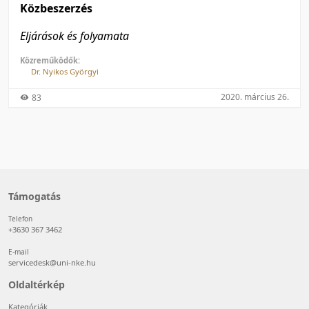
Közbeszerzés
Eljárások és folyamata
Közreműködők:
Dr. Nyikos Györgyi
2020. március 26.
83
Támogatás
Telefon
+3630 367 3462
E-mail
servicedesk@uni-nke.hu
Oldaltérkép
Kategóriák