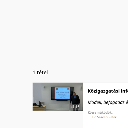
1 tétel
Közigazgatási inf
Modell, befogadás é
41:16
Közreműködők:
Dr. Sasvári Péter