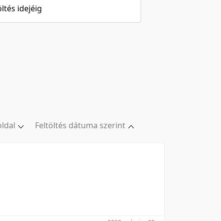
öltés idejéig
oldal
Feltöltés dátuma szerint
oldal
Relevancia szerint
/oldal
Kezdés/felvétel dátuma szerint
/oldal
Kezdés/felvétel dátuma szerint
/oldal
Feltöltés dátuma szerint
l/oldal
Feltöltés dátuma szerint
Utolsó módosítás szerint