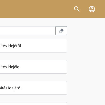
ítés idejétől
ítés idejéig
öltés idejétől