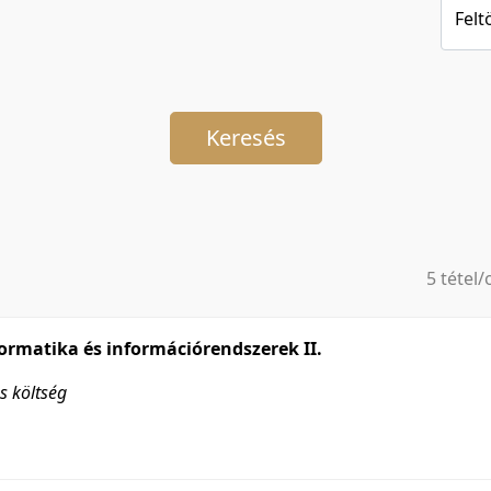
Felt
Keresés
5 tétel/
5 tétel/
10 tétel
ormatika és információrendszerek II.
20 tétel
s költség
50 tétel
100 téte