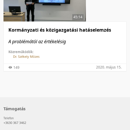
50 tétel/oldal
Feltöltés dátuma szerint
100 tétel/oldal
Feltöltés dátuma szerint
45:14
Utolsó módosítás szerint
Utolsó módosítás szerint
Kormányzati és közigazgatási hatáselemzés
A problémától az értékelésig
Közreműködők:
Dr. Székely Mózes
2020. május 15.
149
Támogatás
Telefon
+3630 367 3462