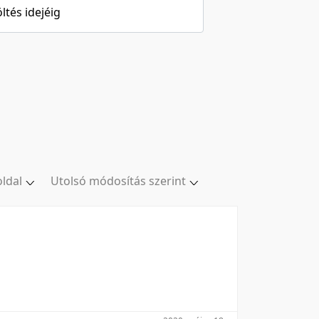
öltés idejéig
oldal
Utolsó módosítás szerint
al
Relevancia szerint
ldal
Kezdés/felvétel dátuma szerint
ldal
Kezdés/felvétel dátuma szerint
ldal
Feltöltés dátuma szerint
oldal
Feltöltés dátuma szerint
Utolsó módosítás szerint