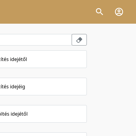
ítés idejétől
ítés idejéig
öltés idejétől