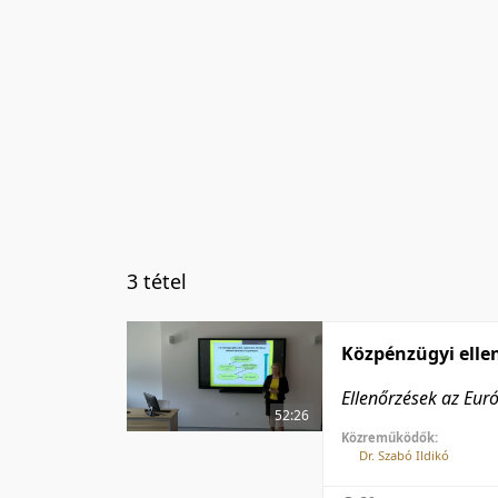
3 tétel
Közpénzügyi ellen
Ellenőrzések az Eur
52:26
Közreműködők:
Dr. Szabó Ildikó