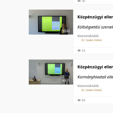
30
Közpénzügyi ellen
Költségvetési szerve
50:42
Közreműködők:
Dr. Szabó Ildikó
33
Közpénzügyi ellen
Kormányhivatali ell
49:11
Közreműködők:
Dr. Szabó Ildikó
69