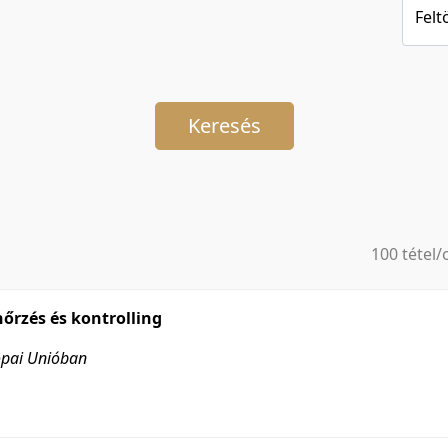
Felt
Keresés
100 tétel/
5 tétel/old
10 tétel/o
őrzés és kontrolling
20 tétel/o
ópai Unióban
50 tétel/o
100 tétel/