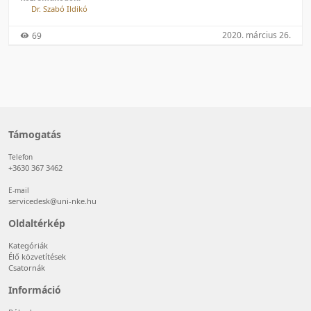
Dr. Szabó Ildikó
2020. március 26.
69
Támogatás
Telefon
+3630 367 3462
E-mail
servicedesk@uni-nke.hu
Oldaltérkép
Kategóriák
Élő közvetítések
Csatornák
Információ