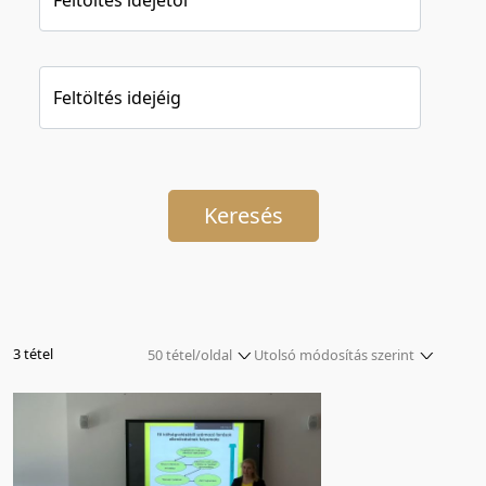
Feltöltés idejéig
Keresés
3 tétel
50 tétel/oldal
Utolsó módosítás szerint
5 tétel/oldal
Relevancia szerint
10 tétel/oldal
Kezdés/felvétel dátuma szerint
20 tétel/oldal
Kezdés/felvétel dátuma szerint