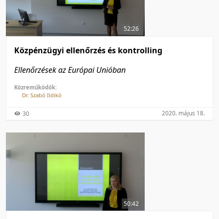
50 tétel/oldal
Feltöltés dátuma szerint
100 tétel/oldal
Feltöltés dátuma szerint
52:26
Utolsó módosítás szerint
Utolsó módosítás szerint
Közpénzügyi ellenőrzés és kontrolling
Ellenőrzések az Európai Unióban
Közreműködők:
Dr. Szabó Ildikó
2020. május 18.
30
50:42