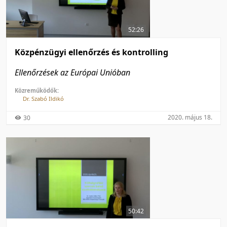
50 tétel/oldal
Feltöltés dátuma szerint
100 tétel/oldal
Feltöltés dátuma szerint
52:26
Utolsó módosítás szerint
Utolsó módosítás szerint
Közpénzügyi ellenőrzés és kontrolling
Ellenőrzések az Európai Unióban
Közreműködők:
Dr. Szabó Ildikó
2020. május 18.
30
50:42