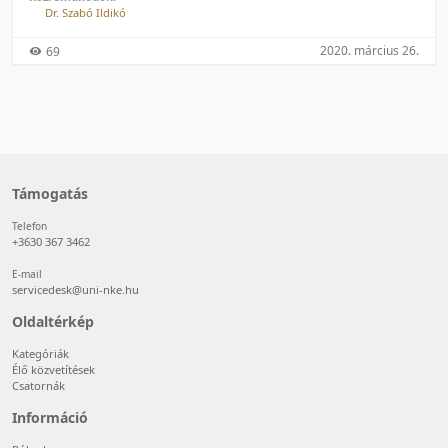
Dr. Szabó Ildikó
2020. március 26.
69
Támogatás
Telefon
+3630 367 3462
E-mail
servicedesk@uni-nke.hu
Oldaltérkép
Kategóriák
Élő közvetítések
Csatornák
Információ