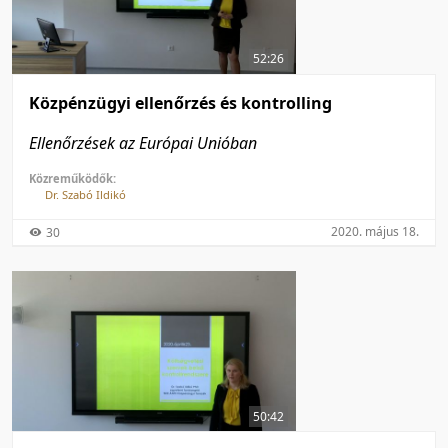
50 tétel/oldal
Feltöltés dátuma szerint
100 tétel/oldal
Feltöltés dátuma szerint
52:26
Utolsó módosítás szerint
Utolsó módosítás szerint
Közpénzügyi ellenőrzés és kontrolling
Ellenőrzések az Európai Unióban
Közreműködők:
Dr. Szabó Ildikó
2020. május 18.
30
50:42