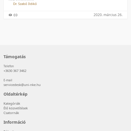
Dr. Szabó Ildikó
2020. március 26.
69
Támogatás
Telefon
+3630 367 3462
E-mail
servicedesk@uni-nke.hu
Oldaltérkép
Kategóriák
Élő közvetítések
Csatornák
Információ