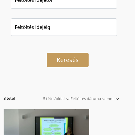
Feltöltés idejéig
Keresés
3 tétel
5 tétel/oldal
Feltöltés dátuma szerint
5 tétel/oldal
Relevancia szerint
10 tétel/oldal
Kezdés/felvétel dátuma szerint
20 tétel/oldal
Kezdés/felvétel dátuma szerint