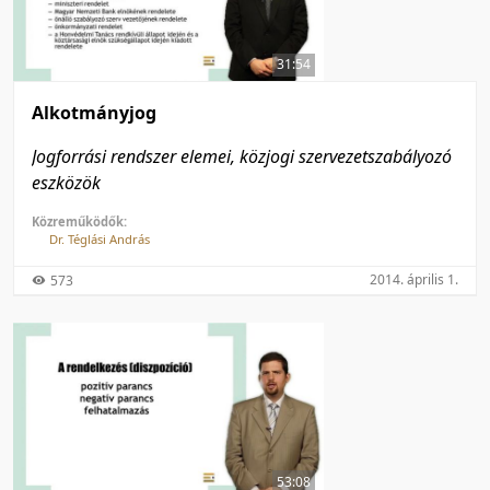
50 tétel/oldal
Feltöltés dátuma szerint
100 tétel/oldal
Feltöltés dátuma szerint
31:54
Utolsó módosítás szerint
Utolsó módosítás szerint
Alkotmányjog
Jogforrási rendszer elemei, közjogi szervezetszabályozó
eszközök
Közreműködők:
Dr. Téglási András
2014. április 1.
573
53:08