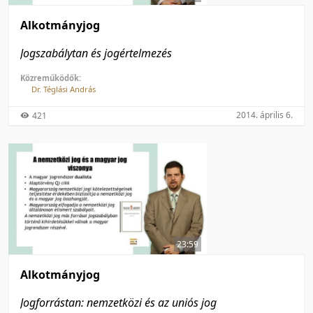
Alkotmányjog
Jogszabálytan és jogértelmezés
Közreműködők:
Dr. Téglási András
2014. április 6.
421
23:59
Alkotmányjog
Jogforrástan: nemzetközi és az uniós jog