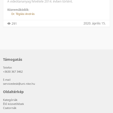
A videótananyag felvétele 2014. évben történt.
Közreműködők:
Dr. Téglási András
2020. április 15.
291
Támogatás
Telefon
+3630 367 3462
E-mail
servicedesk@uni-nke.hu
Oldaltérkép
Kategóriák
Élő közvetítések
Csatornák