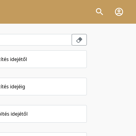
ítés idejétől
ítés idejéig
öltés idejétől