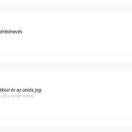
gértelmezés
közi és az uniós jog
 2014. évben történt.