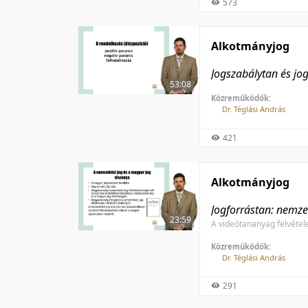
573
Alkotmányjog
Jogszabálytan és jo
53:08
Közreműködők:
Dr. Téglási András
421
Alkotmányjog
Jogforrástan: nemzet
23:59
A videótananyag felvétele
Közreműködők:
Dr. Téglási András
291