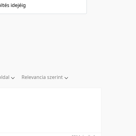
öltés idejéig
oldal
Relevancia szerint
ldal
Relevancia szerint
oldal
Kezdés/felvétel dátuma szerint
oldal
Kezdés/felvétel dátuma szerint
oldal
Feltöltés dátuma szerint
/oldal
Feltöltés dátuma szerint
Utolsó módosítás szerint