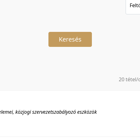
Felt
Keresés
20 tétel/
5 tétel/o
10 tétel/
20 tétel/
elemei, közjogi szervezetszabályozó eszközök
50 tétel/
100 tétel