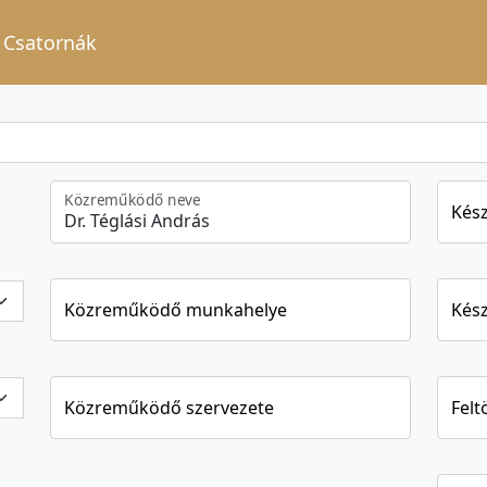
Csatornák
Közreműködő neve
Kész
Közreműködő munkahelye
Kész
Közreműködő szervezete
Felt