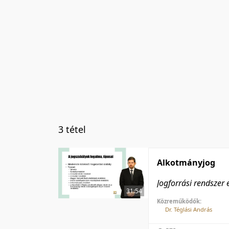
3 tétel
Alkotmányjog
Jogforrási rendszer 
31:54
Közreműködők:
Dr. Téglási András