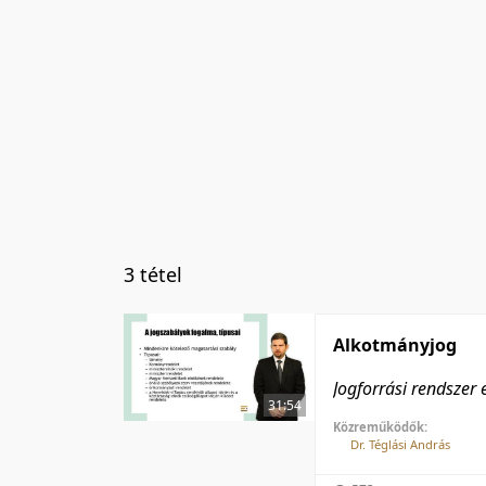
3 tétel
Alkotmányjog
Jogforrási rendszer 
31:54
Közreműködők:
Dr. Téglási András