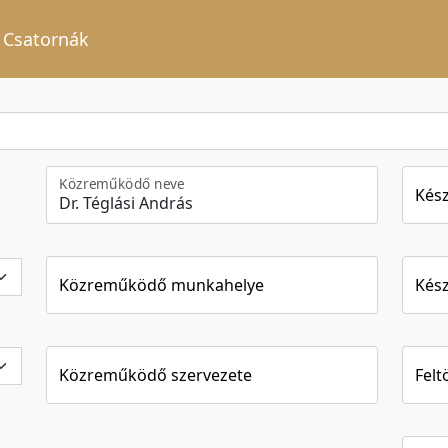
Csatornák
Közreműködő neve
Kész
Közreműködő munkahelye
Kész
Közreműködő szervezete
Felt