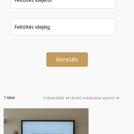
Feltöltés idejéig
Keresés
1 tétel
5 tétel/oldal
Utolsó módosítás szerint
5 tétel/oldal
Relevancia szerint
10 tétel/oldal
Kezdés/felvétel dátuma szerint
20 tétel/oldal
Kezdés/felvétel dátuma szerint