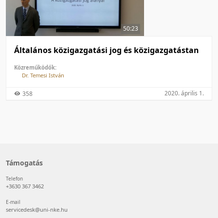
50 tétel/oldal
Feltöltés dátuma szerint
100 tétel/oldal
Feltöltés dátuma szerint
50:23
Utolsó módosítás szerint
Utolsó módosítás szerint
Általános közigazgatási jog és közigazgatástan
Közreműködők:
Dr. Temesi István
2020. április 1.
358
Támogatás
Telefon
+3630 367 3462
E-mail
servicedesk@uni-nke.hu