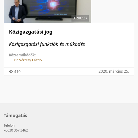
50 tétel/oldal
Feltöltés dátuma szerint
100 tétel/oldal
Feltöltés dátuma szerint
01:00:37
Utolsó módosítás szerint
Utolsó módosítás szerint
Közigazgatási jog
Közigazgatási funkciók és működés
Közreműködők:
Dr. Vértesy László
2020. március 25.
410
Támogatás
Telefon
+3630 367 3462