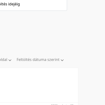
öltés idejéig
oldal
Feltöltés dátuma szerint
oldal
Relevancia szerint
/oldal
Kezdés/felvétel dátuma szerint
/oldal
Kezdés/felvétel dátuma szerint
/oldal
Feltöltés dátuma szerint
l/oldal
Feltöltés dátuma szerint
Utolsó módosítás szerint