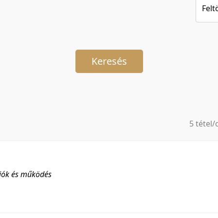
Felt
Keresés
5 tétel/
5 tétel/
10 tétel
20 tétel
ciók és működés
50 tétel
100 téte