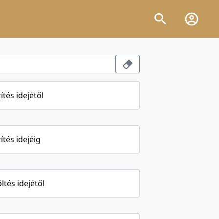
ítés idejétől
ítés idejéig
öltés idejétől