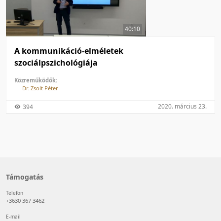
50 tétel/oldal
Feltöltés dátuma szerint
100 tétel/oldal
Feltöltés dátuma szerint
40:10
Utolsó módosítás szerint
Utolsó módosítás szerint
A kommunikáció-elméletek
szociálpszichológiája
Közreműködők:
Dr. Zsolt Péter
2020. március 23.
394
Támogatás
Telefon
+3630 367 3462
E-mail