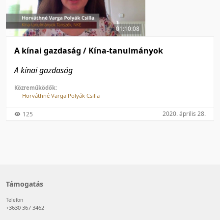
50 tétel/oldal
Feltöltés dátuma szerint
100 tétel/oldal
Feltöltés dátuma szerint
01:10:08
Utolsó módosítás szerint
Utolsó módosítás szerint
A kínai gazdaság / Kína-tanulmányok
A kínai gazdaság
Közreműködők:
Horváthné Varga Polyák Csilla
2020. április 28.
125
Támogatás
Telefon
+3630 367 3462