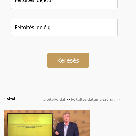
Feltöltés idejéig
Keresés
1 tétel
5 tétel/oldal
Feltöltés dátuma szerint
5 tétel/oldal
Relevancia szerint
10 tétel/oldal
Kezdés/felvétel dátuma szerint
20 tétel/oldal
Kezdés/felvétel dátuma szerint