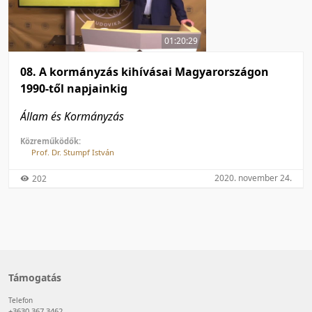
50 tétel/oldal
Feltöltés dátuma szerint
100 tétel/oldal
Feltöltés dátuma szerint
01:20:29
Utolsó módosítás szerint
Utolsó módosítás szerint
08. A kormányzás kihívásai Magyarországon
1990-től napjainkig
Állam és Kormányzás
Közreműködők:
Prof. Dr. Stumpf István
2020. november 24.
202
Támogatás
Telefon
+3630 367 3462