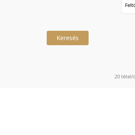
Felt
Keresés
20 tétel/
5 tétel/o
10 tétel/
20 tétel/
50 tétel/
100 tétel