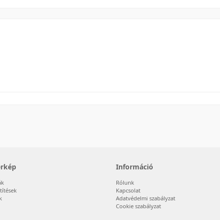
érkép
Információ
ák
Rólunk
títések
Kapcsolat
k
Adatvédelmi szabályzat
Cookie szabályzat