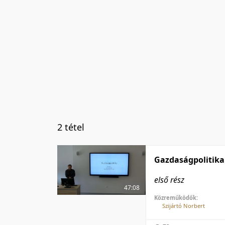
2 tétel
Gazdaságpolitika
első rész
47:08
Közreműködők:
Szijártó Norbert