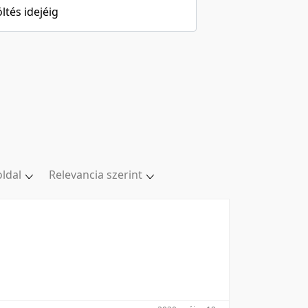
öltés idejéig
oldal
Relevancia szerint
ldal
Relevancia szerint
oldal
Kezdés/felvétel dátuma szerint
oldal
Kezdés/felvétel dátuma szerint
oldal
Feltöltés dátuma szerint
/oldal
Feltöltés dátuma szerint
Utolsó módosítás szerint