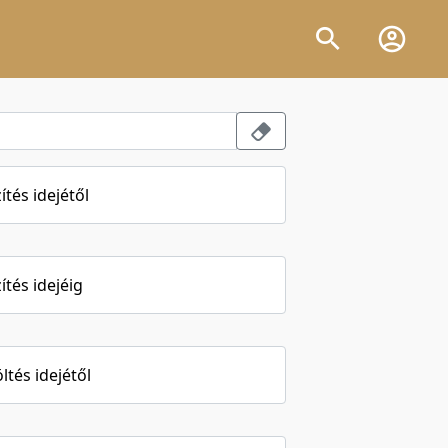
ítés idejétől
ítés idejéig
öltés idejétől