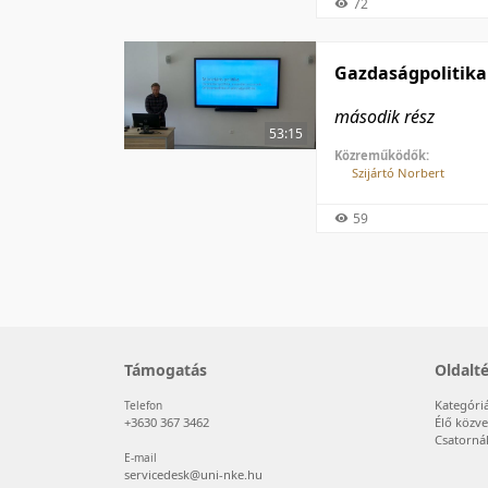
72
Gazdaságpolitika
második rész
53:15
Közreműködők:
Szijártó Norbert
59
Támogatás
Oldalt
Kategóri
Telefon
+3630 367 3462
Élő közve
Csatorná
E-mail
servicedesk@uni-nke.hu