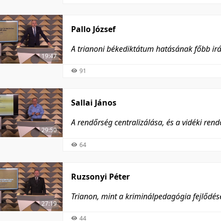
Pallo József
A trianoni békediktátum hatásának főbb ir
19:47
91
Sallai János
A rendőrség centralizálása, és a vidéki re
29:50
64
Ruzsonyi Péter
Trianon, mint a kriminálpedagógia fejlődé
27:19
44