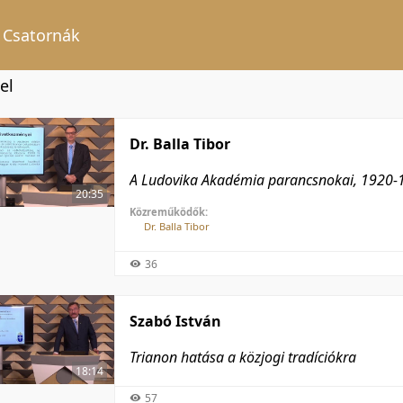
Csatornák
el
Dr. Balla Tibor
A Ludovika Akadémia parancsnokai, 1920-
20:35
Közreműködők:
Dr. Balla Tibor
36
Szabó István
Trianon hatása a közjogi tradíciókra
18:14
57