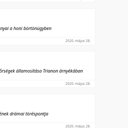
ányai a honi börtönügyben
2020. május 28.
ndőrségek államosítása Trianon árnyékában
2020. május 28.
sének drámai töréspontja
2020. május 28.