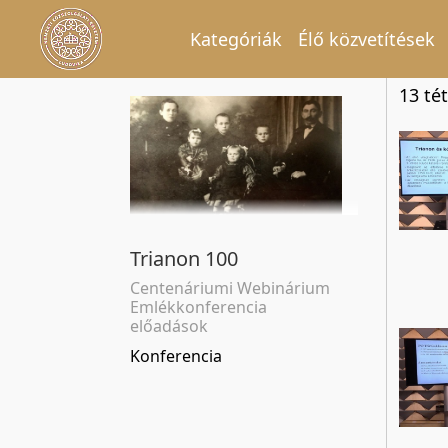
Kategóriák
Élő közvetítések
13 tét
Trianon 100
Centenáriumi Webinárium
Emlékkonferencia
előadások
Konferencia